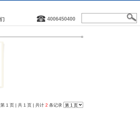
4006450400
们
第 1 页
|
共 1 页
| 共计
2
条记录